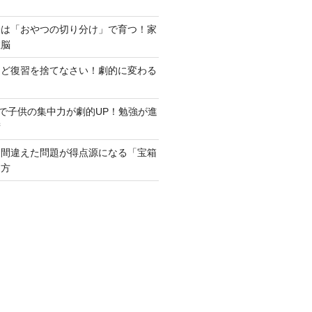
子は「おやつの切り分け」で育つ！家
数脳
ほど復習を捨てなさい！劇的に変わる
ーで子供の集中力が劇的UP！勉強が進
術
！間違えた問題が得点源になる「宝箱
り方