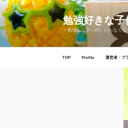
コ
ン
テ
勉強好きな子
ン
～勉強しなさいが、いらなくな
ツ
へ
ス
キ
TOP
Profile
運営者・プ
ッ
プ