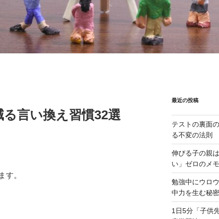
最近の投稿
る言い換え習慣32選
テストの裏面
る不変の法則
伸びる子の親
い」ゼロのメ
ます。
勉強中にウロ
中力を生む秘
1日5分「子供