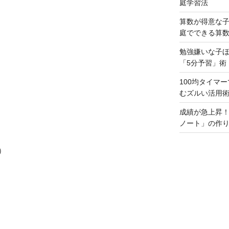
庭学習法
算数が得意な
庭でできる算
勉強嫌いな子
「5分予習」術
100均タイマ
むズルい活用
成績が急上昇
ノート」の作
）