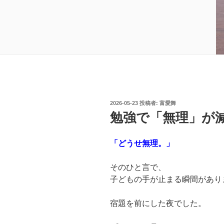
投
2026-05-23
投稿者:
富愛舞
稿
勉強で「無理」が減
日:
「どうせ無理。」
そのひと言で、
子どもの手が止まる瞬間があり
宿題を前にした夜でした。