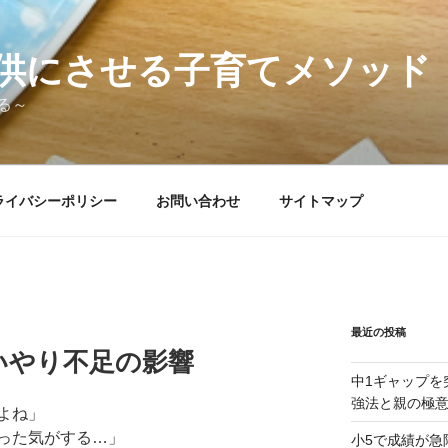
供にさせる子育てメソッド
る～
ライバシーポリシー
お問い合わせ
サイトマップ
最近の投稿
いやり不足の影響
中1ギャップを
強法と親の極
よね」
った気がする…」
小5で成績が急