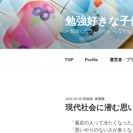
コ
ン
テ
勉強好きな子
ン
～勉強しなさいが、いらなくな
ツ
へ
ス
キ
TOP
Profile
運営者・プ
ッ
プ
投
2025-05-09
投稿者:
富愛舞
稿
現代社会に潜む思
日:
「最近の人って冷たくなった
「思いやりのない人が多くな