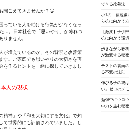
できる改善法
聞こえてきませんか？🤔
小1の「宿題嫌
ら机に向かう
困っている人を助ける行為が少なくなっ
えた…。日本社会で「思いやり」が薄れつ
【激変】子供
机に向かう環
ありません。
歩きながら教
人が増えているのか、その背景と改善策
が激変する秘
ます。ご家庭でも思いやりの大切さを再
テストの裏面
会を作るヒントを一緒に探していきまし
る不変の法則
伸びる子の親
日本人の現状
い」ゼロのメ
勉強中にウロ
中力を生む秘
の精神」や「和を大切にする文化」で知
して世界的にも評価されていました。し