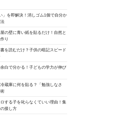
い」を即解決！消しゴム1個で自分か
方法
部屋の壁に青い紙を貼るだけ！自然と
境作り
科書を読むだけ？子供の暗記スピード
密
の余白で分かる！子どもの学力が伸び
は冷蔵庫に何を貼る？「勉強しなさ
モ術
ウロする子を叱らなくていい理由！集
密の接し方