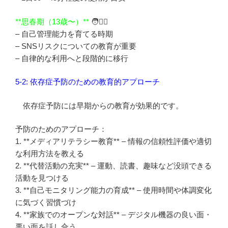
**思春期（13歳〜）**
🧑👱‍♀️
– 自己管理能力を育てる時期
– SNSリスクについての教育が重要
– 自律的な利用へと段階的に移行
5-2: 依存症予防のための教育的アプローチ
依存症予防には早期からの教育が効果的です。
予防のためのアプローチ：
1. **メディアリテラシー教育** – 情報の信頼性評価や適切
な利用方法を教える
2. **代替活動の充実** – 運動、読書、趣味など没頭できる
活動を見つける
3. **自己モニタリング能力の育成** – 使用時間や体調変化
に気づく習慣づけ
4. **家族でのオープンな対話** – デジタル機器の良い面・
悪い面を話し合う