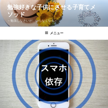
コ
勉強好きな子供にさせる子育てメ
ン
ソッド
テ
ン
～勉強しなさいが、いらなくなる～
ツ
へ
メニュー
ス
キ
ッ
プ