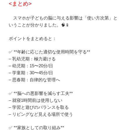
<まとめ>
スマホが子どもの脳に与える影響は「使い方次第」と
いうことが分かりました。🧠📱
ポイントをまとめると：
✅ **年齢に応じた適切な使用時間を守る**
– 乳幼児期：極力避ける
– 幼児期：15〜20分/日
– 学童期：30〜45分/日
– 思春期：自律的な管理へ
✅ **脳への悪影響を減らす工夫**
– 就寝1時間前は使用しない
– 学習と遊びのバランスを取る
– リビングなど見える場所で使う
✅ **家族としての取り組み**