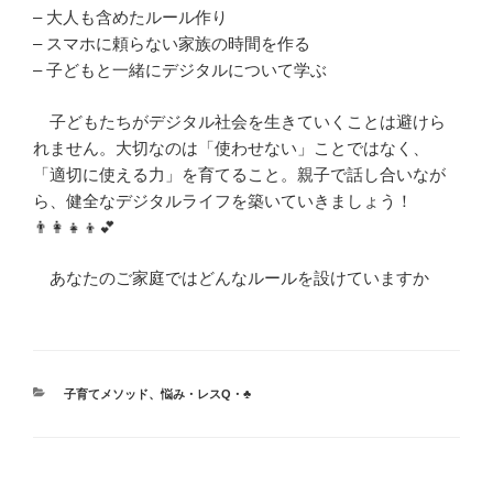
– 大人も含めたルール作り
– スマホに頼らない家族の時間を作る
– 子どもと一緒にデジタルについて学ぶ
子どもたちがデジタル社会を生きていくことは避けら
れません。大切なのは「使わせない」ことではなく、
「適切に使える力」を育てること。親子で話し合いなが
ら、健全なデジタルライフを築いていきましょう！
👨‍👩‍👧‍👦💕
あなたのご家庭ではどんなルールを設けていますか
カ
子育てメソッド
、
悩み・レスQ・♣
テ
ゴ
リ
ー