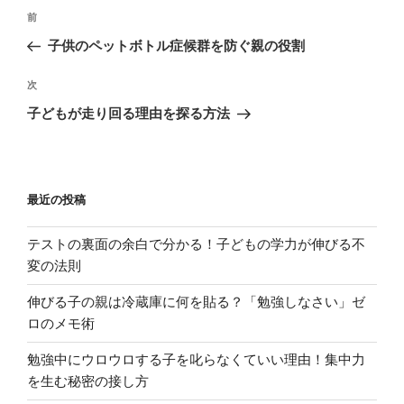
投
前
前
稿
の
子供のペットボトル症候群を防ぐ親の役割
ナ
投
ビ
稿
次
次
ゲ
の
子どもが走り回る理由を探る方法
投
ー
稿
シ
ョ
最近の投稿
ン
テストの裏面の余白で分かる！子どもの学力が伸びる不
変の法則
伸びる子の親は冷蔵庫に何を貼る？「勉強しなさい」ゼ
ロのメモ術
勉強中にウロウロする子を叱らなくていい理由！集中力
を生む秘密の接し方