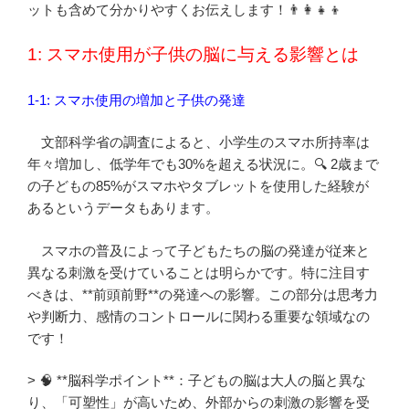
ットも含めて分かりやすくお伝えします！👨‍👩‍👧‍👦
1: スマホ使用が子供の脳に与える影響とは
1-1: スマホ使用の増加と子供の発達
文部科学省の調査によると、小学生のスマホ所持率は
年々増加し、低学年でも30%を超える状況に。🔍 2歳まで
の子どもの85%がスマホやタブレットを使用した経験が
あるというデータもあります。
スマホの普及によって子どもたちの脳の発達が従来と
異なる刺激を受けていることは明らかです。特に注目す
べきは、**前頭前野**の発達への影響。この部分は思考力
や判断力、感情のコントロールに関わる重要な領域なの
です！
> 🧠 **脳科学ポイント**：子どもの脳は大人の脳と異な
り、「可塑性」が高いため、外部からの刺激の影響を受