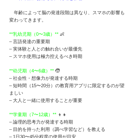
年齢によって脳の発達段階は異なり、スマホの影響も
変わってきます。
**乳幼児期（0〜3歳）**
👶
– 言語発達の重要期
– 実体験と人との触れ合いが最優先
– スマホ使用は極力控えるべき時期
**幼児期（4〜6歳）**
🧒
– 社会性・想像力が発達する時期
– 短時間（15〜20分）の教育用アプリに限定するのが望
ましい
– 大人と一緒に使用することが重要
**学童期（7〜12歳）**
👦👧
– 論理的思考力が発達する時期
– 目的を持った利用（調べ学習など）を教える
– 1日30〜45分程度の使用が目安