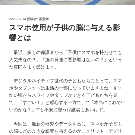
投
2025-05-14
投稿者:
富愛舞
稿
スマホ使用が子供の脳に与える影
日:
響とは
最近、多くの保護者から「子供にスマホを持たせても
大丈夫なの？」「脳の発達に悪影響はないの？」といっ
た質問をよく受けます。
デジタルネイティブ世代の子どもたちにとって、スマ
ホやタブレットは生活の一部になっていますよね。📱✨
幼い頃からスワイプやタップができる子どもたちを見
て、「すごい！」と感心する一方で、**「本当にこれでい
いのかな？」**と不安に思う保護者も多いはず。
今回は、最新の研究やデータを基に、スマホが子ども
の脳にどのような影響を与えるのか、メリット・デメリ