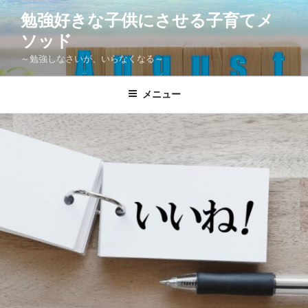
コ
勉強好きな子供にさせる子育てメ
ン
ソッド
テ
ン
～勉強しなさいが、いらなくなる～
ツ
へ
メニュー
ス
キ
ッ
プ