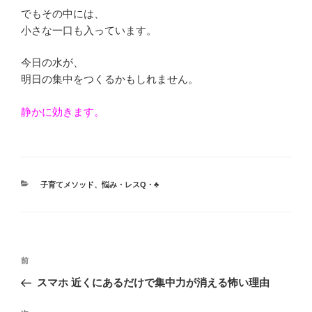
でもその中には、
小さな一口も入っています。
今日の水が、
明日の集中をつくるかもしれません。
静かに効きます。
カ
子育てメソッド
、
悩み・レスQ・♣
テ
ゴ
リ
ー
投
前
前
稿
の
スマホ 近くにあるだけで集中力が消える怖い理由
ナ
投
ビ
稿