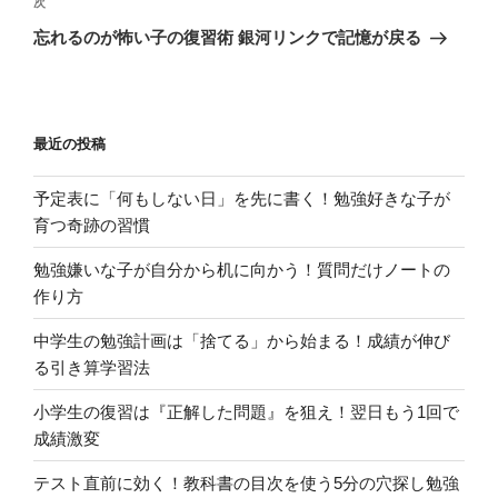
次
次
ゲ
の
忘れるのが怖い子の復習術 銀河リンクで記憶が戻る
投
ー
稿
シ
ョ
最近の投稿
ン
予定表に「何もしない日」を先に書く！勉強好きな子が
育つ奇跡の習慣
勉強嫌いな子が自分から机に向かう！質問だけノートの
作り方
中学生の勉強計画は「捨てる」から始まる！成績が伸び
る引き算学習法
小学生の復習は『正解した問題』を狙え！翌日もう1回で
成績激変
テスト直前に効く！教科書の目次を使う5分の穴探し勉強