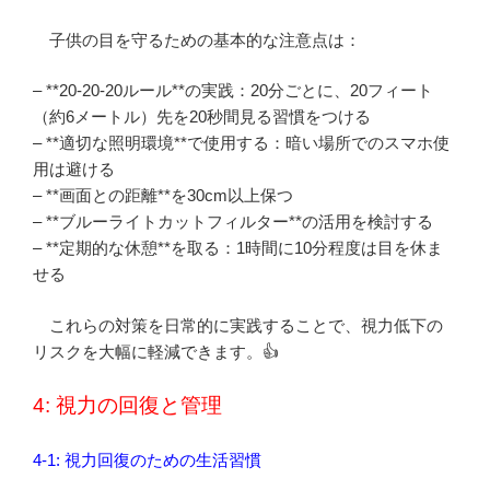
子供の目を守るための基本的な注意点は：
– **20-20-20ルール**の実践：20分ごとに、20フィート
（約6メートル）先を20秒間見る習慣をつける
– **適切な照明環境**で使用する：暗い場所でのスマホ使
用は避ける
– **画面との距離**を30cm以上保つ
– **ブルーライトカットフィルター**の活用を検討する
– **定期的な休憩**を取る：1時間に10分程度は目を休ま
せる
これらの対策を日常的に実践することで、視力低下の
リスクを大幅に軽減できます。👍
4: 視力の回復と管理
4-1: 視力回復のための生活習慣