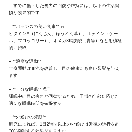
すでに低下した視力の回復や維持には、以下の生活習
慣が効果的です：
– **バランスの良い食事** 🥗
ビタミンA（にんじん、ほうれん草）、ルテイン（ケー
ル、ブロッコリー）、オメガ3脂肪酸（青魚）などを積極
的に摂取
– **適度な運動**
全身運動は血流を改善し、目の健康にも良い影響を与え
ます
– **十分な睡眠** 😴
睡眠中に目の疲れが回復するため、子供の年齢に応じた
適切な睡眠時間を確保する
– **外遊びの奨励**
研究によれば、1日2時間以上の外遊びは近視の進行を約
30%抑制する効果があります