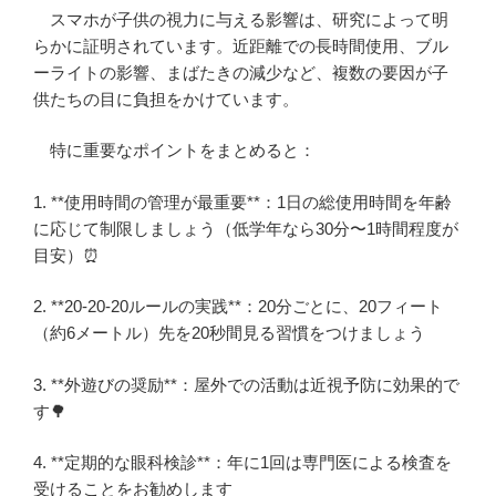
スマホが子供の視力に与える影響は、研究によって明
らかに証明されています。近距離での長時間使用、ブル
ーライトの影響、まばたきの減少など、複数の要因が子
供たちの目に負担をかけています。
特に重要なポイントをまとめると：
1. **使用時間の管理が最重要**：1日の総使用時間を年齢
に応じて制限しましょう（低学年なら30分〜1時間程度が
目安）⏰
2. **20-20-20ルールの実践**：20分ごとに、20フィート
（約6メートル）先を20秒間見る習慣をつけましょう
3. **外遊びの奨励**：屋外での活動は近視予防に効果的で
す🌳
4. **定期的な眼科検診**：年に1回は専門医による検査を
受けることをお勧めします