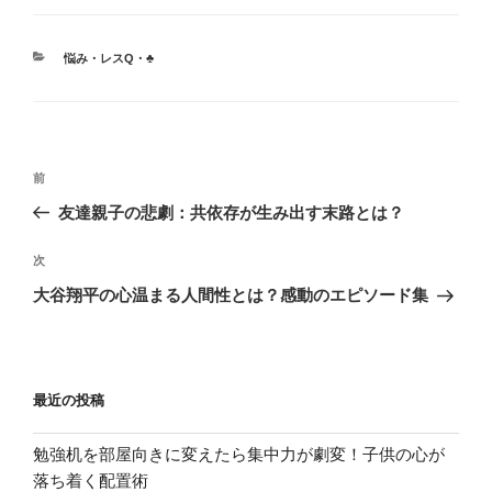
カ
悩み・レスQ・♣
テ
ゴ
リ
ー
投
前
前
稿
の
友達親子の悲劇：共依存が生み出す末路とは？
ナ
投
ビ
稿
次
次
ゲ
の
大谷翔平の心温まる人間性とは？感動のエピソード集
投
ー
稿
シ
ョ
最近の投稿
ン
勉強机を部屋向きに変えたら集中力が劇変！子供の心が
落ち着く配置術