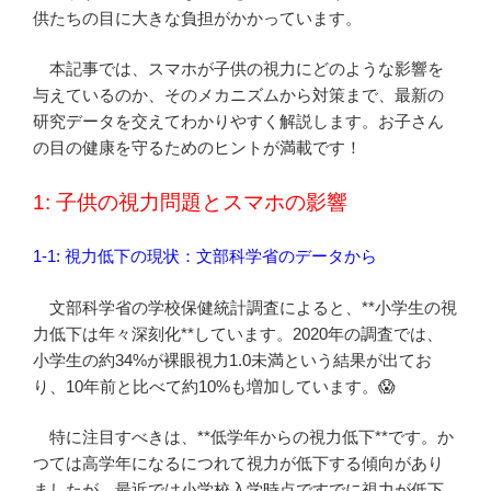
供たちの目に大きな負担がかかっています。
本記事では、スマホが子供の視力にどのような影響を
与えているのか、そのメカニズムから対策まで、最新の
研究データを交えてわかりやすく解説します。お子さん
の目の健康を守るためのヒントが満載です！
1: 子供の視力問題とスマホの影響
1-1: 視力低下の現状：文部科学省のデータから
文部科学省の学校保健統計調査によると、**小学生の視
力低下は年々深刻化**しています。2020年の調査では、
小学生の約34%が裸眼視力1.0未満という結果が出てお
り、10年前と比べて約10%も増加しています。😱
特に注目すべきは、**低学年からの視力低下**です。か
つては高学年になるにつれて視力が低下する傾向があり
ましたが、最近では小学校入学時点ですでに視力が低下