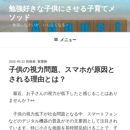
コ
勉強好きな子供にさせる子育てメ
ン
ソッド
テ
ン
～勉強しなさいが、いらなくなる～
ツ
へ
メニュー
ス
キ
ッ
投
2025-05-22
投稿者:
富愛舞
プ
稿
子供の視力問題、スマホが原因と
日:
される理由とは？
最近、お子さんの視力が低下したと感じることはあり
ませんか？👀
子供の視力低下が社会問題となる中、スマートフォン
などのデジタル機器の普及がその主要因として注目され
ています。特に小さな画面を長時間見続けることで、子