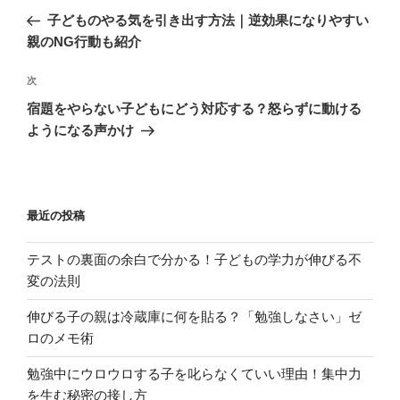
稿
の
子どものやる気を引き出す方法｜逆効果になりやすい
ナ
投
親のNG行動も紹介
ビ
稿
ゲ
次
次
の
ー
宿題をやらない子どもにどう対応する？怒らずに動ける
投
シ
ようになる声かけ
稿
ョ
ン
最近の投稿
テストの裏面の余白で分かる！子どもの学力が伸びる不
変の法則
伸びる子の親は冷蔵庫に何を貼る？「勉強しなさい」ゼ
ロのメモ術
勉強中にウロウロする子を叱らなくていい理由！集中力
を生む秘密の接し方