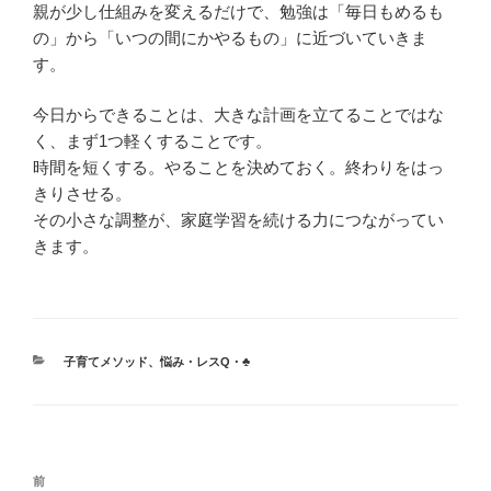
親が少し仕組みを変えるだけで、勉強は「毎日もめるも
の」から「いつの間にかやるもの」に近づいていきま
す。
今日からできることは、大きな計画を立てることではな
く、まず1つ軽くすることです。
時間を短くする。やることを決めておく。終わりをはっ
きりさせる。
その小さな調整が、家庭学習を続ける力につながってい
きます。
カ
子育てメソッド
、
悩み・レスQ・♣
テ
ゴ
リ
ー
投
前
前