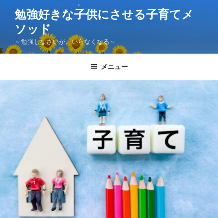
コ
勉強好きな子供にさせる子育てメ
ン
ソッド
テ
ン
～勉強しなさいが、いらなくなる～
ツ
へ
メニュー
ス
キ
ッ
プ